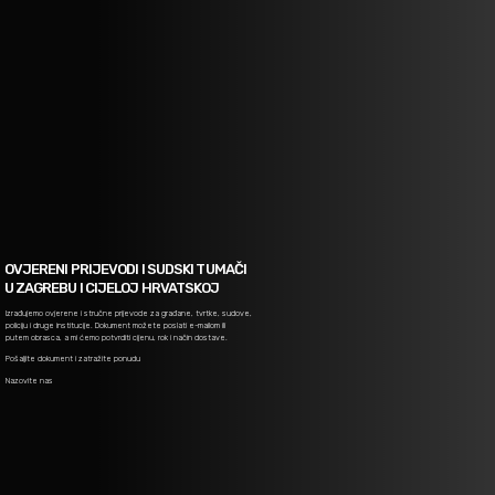
OVJERENI PRIJEVODI I SUDSKI TUMAČI
U ZAGREBU I CIJELOJ HRVATSKOJ
Izrađujemo ovjerene i stručne prijevode za građane, tvrtke, sudove,
policiju i druge institucije. Dokument možete poslati e-mailom ili
putem obrasca, a mi ćemo potvrditi cijenu, rok i način dostave.
Pošaljite dokument i zatražite ponudu
Nazovite nas